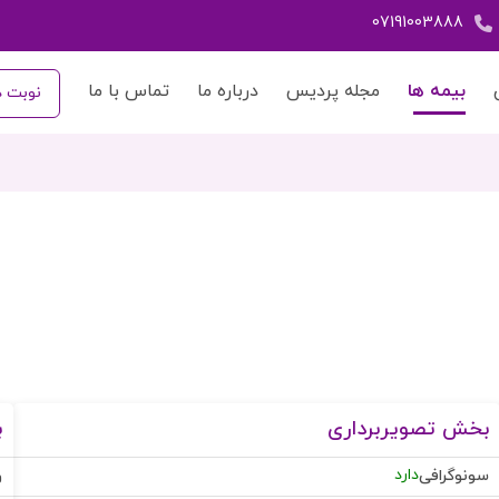
07191003888
بیمه ها
مجله پردیس
درباره ما
تماس با ما
نوبت د
بخش تصویربرداری
ب
دارد
سونوگرافی
و