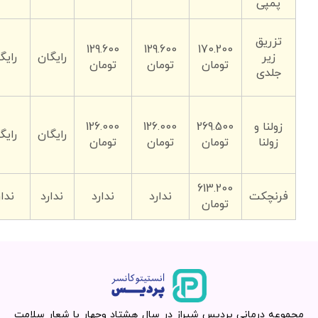
پمپی
تزریق
129.600
129.600
170.200
زیر
رایگان
رایگ
تومان
تومان
تومان
جلدی
زولنا و
269.500
126.000
126.000
رایگان
رایگ
زولنا
تومان
تومان
تومان
613.200
فرنچکت
ندارد
ندارد
ندارد
ندار
تومان
مجموعه درمانی پردیس شیراز در سال هشتاد وچهار با شعار سلامت