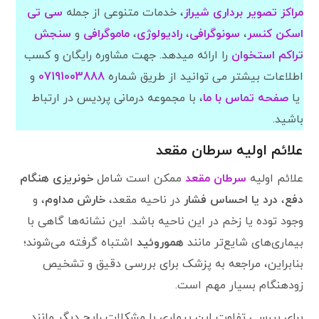
مراکز تصویر برداری شیراز
، خدمات متنوعی از جمله
سی تی
اسکن کنسر
،
سونوگرافی
،
رادیولوژی
،
ماموگرافی
و
سنجش
تراکم
استخوان
را ارائه میدهد. جهت مشاوره رایگان و کسب
اطلاعات بیشتر می توانید از طریق شماره
07191003888
و
یا
صفحه تماس با ما
، با مجموعه درمانی پردیس در ارتباط
باشید.
علائم اولیه سرطان مقعد
علائم اولیه
سرطان مقعد
ممکن است شامل
خونریزی هنگام
دفع
،
درد یا احساس فشار
در ناحیه مقعد،
خارش مداوم
، و
وجود توده یا زخم در این ناحیه باشد. این نشانه‌ها گاهی با
بیماری‌های شایع‌تر مانند
هموروئید
اشتباه گرفته می‌شوند؛
بنابراین، مراجعه به پزشک برای بررسی دقیق و تشخیص
زودهنگام بسیار مهم است.
برای بررسی تفاوت این بیماری با مشکلات رایج دیگر مانند