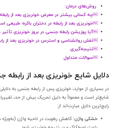
روش‌های درمان:
￼چه کسانی بیشتر در معرض خونریزی بعد از رابط
￼خونریزی بعد از رابطه در دختران باکره؛ طبیعی است
￼آیا پوزیشن رابطه جنسی در بروز خونریزی تأثیر د
￼نقش روانشناسی و استرس در خونریزی بعد از را
￼نتیجه‌گیری
￼سوالات متداول
دلایل شایع خونریزی بعد از رابطه 
در بسیاری از موارد، خونریزی پس از رابطه جنسی به دلایلی 
شایع‌تر است و معمولاً به دلیل تحریک بیش از حد، تغییرا
رایج‌ترین دلایل عبارت‌اند از:
خشکی واژن:
کاهش رطوبت در ناحیه واژن (به‌ویژه د
باعث اصطکاک و در نتیجه خونریزی شود.