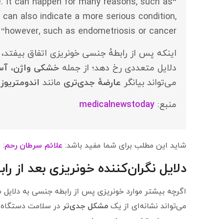
e. It can happen for many reasons, such as
g can also indicate a more serious condition,
however, such as endometriosis or cancer“
اینکه پس از رابطهٔ جنسی خونریزی اتفاق بیفتد
دلایل متعددی رخ دهد؛ از جمله
خشکی واژن
،
آس
می‌تواند بیانگر
عارضهٔ جدی‌تری
مانند
اندومتریوز
ی
منبع:
medicalnewstoday
شاید این مطلب برای شما مفید باشد:
علائم سرطان رحم
: 
دلایل نگران‌کننده خونریزی بعد از ر
اگرچه بیشتر موارد خونریزی پس از رابطه جنسی به دلایل س
می‌تواند نشانه‌ای از یک
مشکل جدی‌تر
در سلامت دستگاه تن