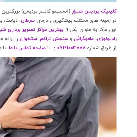
کلینیک پردیس شیراز
(انستیتو کانسر پردیس) بزرگترین
در زمینه های مختلف پیشگیری و درمان
سرطان
، دیابت، 
این مرکز به عنوان یکی از
بهترین مراکز تصویر برداری شیر
رادیولوژی
،
ماموگرافی
و
سنجش تراکم استخوان
را ارائه 
از طریق شماره
07191003888
و یا
صفحه تماس با ما
، با 