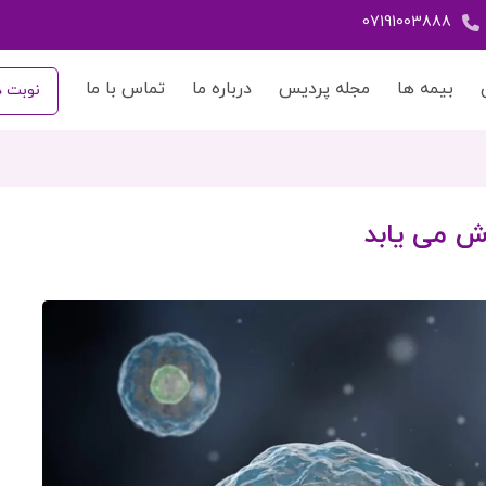
07191003888
بیمه ها
مجله پردیس
درباره ما
تماس با ما
نوبت د
ش می یابد